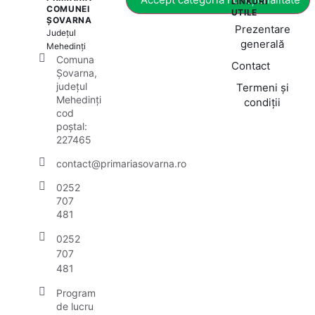
LINKURI
COMUNEI
UTILE
ȘOVARNA
Prezentare
Județul
generală
Mehedinți
Comuna
Contact
Șovarna,
județul
Termeni și
Mehedinți
condiții
cod
poștal:
227465
contact@primariasovarna.ro
0252
707
481
0252
707
481
Program
de lucru